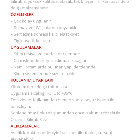
Silirub S, yüksek kalitede, elastik, tek bileşenli silikon bazlı derz
dolgu malzemesidir.
ÖZELLIKLER
– Çok kolay uygulanır
– Solmaz ve UV ışınlarına dayanıklı
– Sertleşme sonrası kalıcı elastikiyet.
– Tipik asetik kokusu
UYGULAMALAR
– Sıhhi tesisat ve mutfak derzlerinde
– Cam işlerinde en iyi sızdırmazlık sağlar.
– Nemli ortamlarda bulunan yapı derzlerinde
– Klima sistemlerinde sızdırmazlık
KULLANIM UYARILARI
Yöntem: derz dolgu tabancası
Uygulama sıcaklığı: +5°C to +35°C
Temizleme: Kullanımdan hemen sonra beyaz ispirto ile
temizleyin.
Sonlandırma: Doku oluşumundan önce, sabunlu çözelti ile
Onarım: Silirub S ile
AÇIKLAMALAR
Asetik karakter nedeniyle bazı metaller(bakır, kurşun)
etkilenebilir.