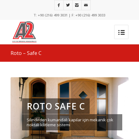
T: +90 (216) 499 3031 | F: +90 (216) 499 3033
Roto – Safe C
ROTO SAFE C
Silindirden kumandalı kapılar için mekanik çok
noktalı kilitleme sistemi