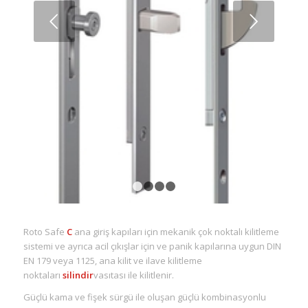
Sonraki
1
2
3
4
Roto Safe
C
ana giriş kapıları için mekanik çok noktalı kilitleme
sistemi ve ayrıca acil çıkışlar için ve panik kapılarına uygun DIN
EN 179 veya 1125, ana kilit ve ilave kilitleme
noktaları
silindir
vasıtası ile kilitlenir.
Güçlü kama ve fişek sürgü ile oluşan güçlü kombinasyonlu