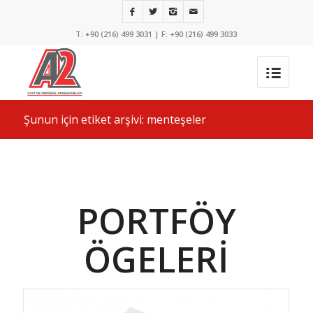
T: +90 (216) 499 3031 | F: +90 (216) 499 3033
Şunun için etiket arşivi: menteşeler
PORTFÖY
ÖGELERI